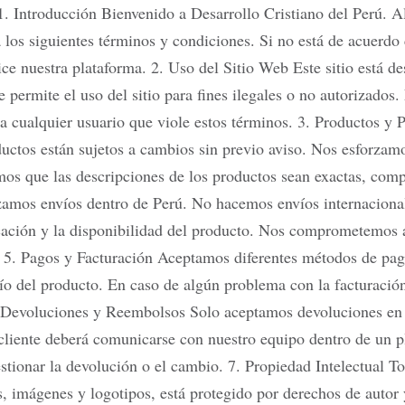
 Introducción Bienvenido a Desarrollo Cristiano del Perú. Al 
a los siguientes términos y condiciones. Si no está de acuerdo 
e nuestra plataforma. 2. Uso del Sitio Web Este sitio está de
e permite el uso del sitio para fines ilegales o no autorizado
 a cualquier usuario que viole estos términos. 3. Productos y 
ductos están sujetos a cambios sin previo aviso. Nos esforzam
mos que las descripciones de los productos sean exactas, comple
zamos envíos dentro de Perú. No hacemos envíos internacional
cación y la disponibilidad del producto. Nos comprometemos 
 5. Pagos y Facturación Aceptamos diferentes métodos de pa
vío del producto. En caso de algún problema con la facturaci
. Devoluciones y Reembolsos Solo aceptamos devoluciones en 
l cliente deberá comunicarse con nuestro equipo dentro de un p
estionar la devolución o el cambio. 7. Propiedad Intelectual T
s, imágenes y logotipos, está protegido por derechos de autor 